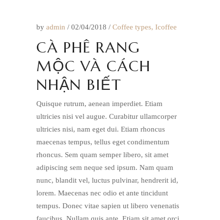
by
admin
02/04/2018
Coffee types
,
Icoffee
CÀ PHÊ RANG
MỘC VÀ CÁCH
NHẬN BIẾT
Quisque rutrum, aenean imperdiet. Etiam
ultricies nisi vel augue. Curabitur ullamcorper
ultricies nisi, nam eget dui. Etiam rhoncus
maecenas tempus, tellus eget condimentum
rhoncus. Sem quam semper libero, sit amet
adipiscing sem neque sed ipsum. Nam quam
nunc, blandit vel, luctus pulvinar, hendrerit id,
lorem. Maecenas nec odio et ante tincidunt
tempus. Donec vitae sapien ut libero venenatis
faucibus. Nullam quis ante. Etiam sit amet orci